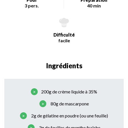
3 pers.
40 min
Difficulté
facile
Ingrédients
200g de crème liquide à 35%
80g de mascarpone
2g de gélatine en poudre (ou une feuille)
3g de feuilles de menthe fraîche