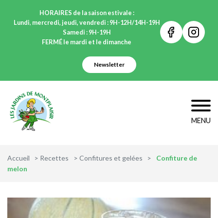
HORAIRES de la saison estivale :
Lundi
,
mercredi, jeudi, vendredi : 9H-12H/14H-19H
Samedi : 9H-19H
Voir notre page 
Voir not
FERMÉ le mardi et le dimanche
Newsletter
MENU
Accueil
>
Recettes
>
Confitures et gelées
>
Confiture de
melon